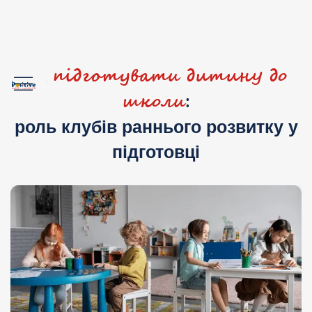
підготувати дитину до
Як
школи
:
роль клубів раннього розвитку у
підготовці