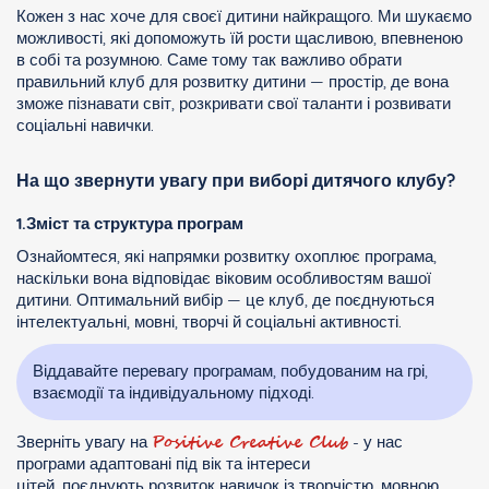
Кожен з нас хоче для своєї дитини найкращого. Ми шукаємо
можливості, які допоможуть їй рости щасливою, впевненою
в собі та розумною. Саме тому так важливо обрати
правильний клуб для розвитку дитини — простір, де вона
зможе пізнавати світ, розкривати свої таланти і розвивати
соціальні навички.
На що звернути увагу при виборі дитячого клубу?
1.Зміст та структура програм
Ознайомтеся, які напрямки розвитку охоплює програма,
наскільки вона відповідає віковим особливостям вашої
дитини. Оптимальний вибір — це клуб, де поєднуються
інтелектуальні, мовні, творчі й соціальні активності.
Віддавайте перевагу програмам, побудованим на грі,
взаємодії та індивідуальному підході.
Positive Creative Club
Зверніть увагу на
- у нас
програми адаптовані під вік та інтереси
цітей, поєднують розвиток навичок із творчістю, мовною