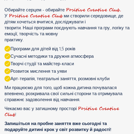
Positive Creative Club.
Обирайте серцем - обирайте
Positive Creative Club
У
ми створили середовище, де
дітям хочеться вчитися, досліджувати і
творити. Наші програми поєднують навчання та гру, логіку та
емоції, творчість та мовну
практику.
Програми для дітей від 1,5 років
Сучасні методики та дружня атмосфера
Творчі студії та майстер-класи
Розвиток мислення та уяви
Арт-терапія, театральні заняття, розмовні клуби
Ми працюємо для того, щоб кожна дитина почувалася
впевнено, розкривала свої сильні сторони та отримувала
справжнє задоволення від навчання.
Positive Creative
Чекаємо вас у затишному просторі
Club
!
Запишіться на пробне заняття вже сьогодні та
подаруйте дитині крок у світ розвитку й радості!