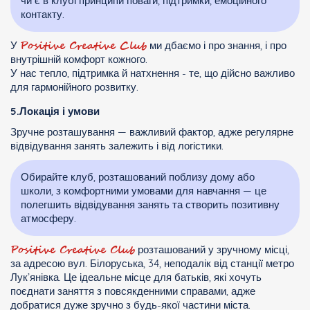
чи є в клубі принципи поваги, підтримки, емоційного
контакту.
Positive Creative Сlub
У
ми дбаємо і про знання, і про
внутрішній комфорт кожного.
У нас тепло, підтримка й натхнення - те, що дійсно важливо
для гармонійного розвитку.
5.Локація і умови
Зручне розташування — важливий фактор, адже регулярне
відвідування занять залежить і від логістики.
Обирайте клуб, розташований поблизу дому або
школи, з комфортними умовами для навчання — це
полегшить відвідування занять та створить позитивну
атмосферу.
Positive Creative Club
розташований у зручному місці,
за адресою вул. Білоруська, 34, неподалік від станції метро
Лук’янівка. Це ідеальне місце для батьків, які хочуть
поєднати заняття з повсякденними справами, адже
добратися дуже зручно з будь-якої частини міста.